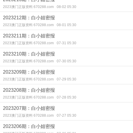
2023澳门正版资料 670288.com
08-02 05:30
2023212期：白小姐密报
2023澳门正版资料 670288.com
08-01 05:30
2023211期：白小姐密报
2023澳门正版资料 670288.com
07-31 05:30
2023210期：白小姐密报
2023澳门正版资料 670288.com
07-30 05:30
2023209期：白小姐密报
2023澳门正版资料 670288.com
07-29 05:30
2023208期：白小姐密报
2023澳门正版资料 670288.com
07-28 05:30
2023207期：白小姐密报
2023澳门正版资料 670288.com
07-27 05:30
2023206期：白小姐密报