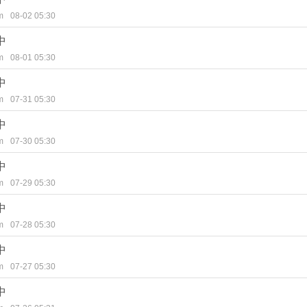
m
08-02 05:30
中
m
08-01 05:30
中
m
07-31 05:30
中
m
07-30 05:30
中
m
07-29 05:30
中
m
07-28 05:30
中
m
07-27 05:30
中