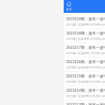
首页
2023219期：波肖一波
2023澳门正版资料 670288.co
2023218期：波肖一波
2023澳门正版资料 670288.co
2023217期：波肖一波
2023澳门正版资料 670288.co
2023216期：波肖一波
2023澳门正版资料 670288.co
2023215期：波肖一波
2023澳门正版资料 670288.co
2023214期：波肖一波
2023澳门正版资料 670288.co
2023213期：波肖一波