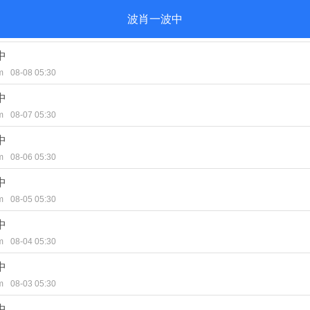
波肖一波中
中
m
08-08 05:30
中
m
08-07 05:30
中
m
08-06 05:30
中
m
08-05 05:30
中
m
08-04 05:30
中
m
08-03 05:30
中