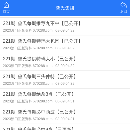
曾氏集团
首页
返回
221期: 曾氏每期推荐九不中【已公开】
2023澳门正版资料 670288.com
08-09 04:32
221期: 曾氏每期特玛大包围【已公开】
2023澳门正版资料 670288.com
08-09 04:32
221期: 曾氏提供特玛大小【已公开】
2023澳门正版资料 670288.com
08-09 04:32
221期: 曾氏每期三头仲特【已公开】
2023澳门正版资料 670288.com
08-09 04:32
221期: 曾氏每期绝杀3肖【已公开】
2023澳门正版资料 670288.com
08-09 04:31
221期: 曾氏每期必中两波【已公开】
2023澳门正版资料 670288.com
08-09 04:31
221期: 曾氏每期必中9肖【已更新】