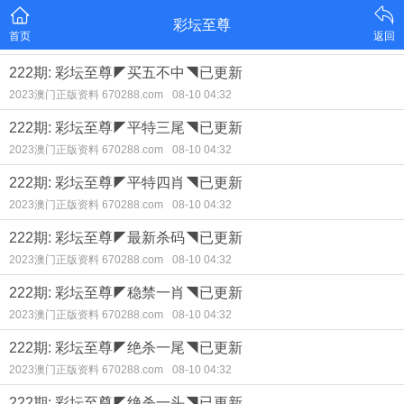
彩坛至尊
首页
返回
222期: 彩坛至尊◤买五不中◥已更新
2023澳门正版资料 670288.com
08-10 04:32
222期: 彩坛至尊◤平特三尾◥已更新
2023澳门正版资料 670288.com
08-10 04:32
222期: 彩坛至尊◤平特四肖◥已更新
2023澳门正版资料 670288.com
08-10 04:32
222期: 彩坛至尊◤最新杀码◥已更新
2023澳门正版资料 670288.com
08-10 04:32
222期: 彩坛至尊◤稳禁一肖◥已更新
2023澳门正版资料 670288.com
08-10 04:32
222期: 彩坛至尊◤绝杀一尾◥已更新
2023澳门正版资料 670288.com
08-10 04:32
222期: 彩坛至尊◤绝杀一头◥已更新